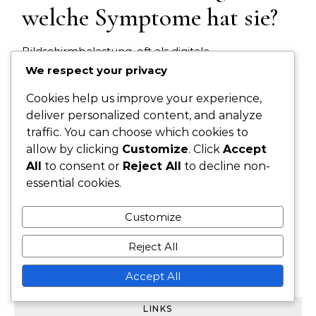
welche Symptome hat sie?
Bildschirmbelastung, oft als digitale
Augenbelastung bezeichnet, tritt auf, wenn die
We respect your privacy
Augen durch die längere Nutzung digitaler Geräte
Cookies help us improve your experience,
ermüden. Zu den Symptomen können
deliver personalized content, and analyze
Unbehagen, verschwommenes Sehen und
traffic. You can choose which cookies to
Kopfschmerzen gehören, die die täglichen
allow by clicking
Customize
. Click
Accept
Aktivitäten und das allgemeine Wohlbefinden
All
to consent or
Reject All
to decline non-
beeinträchtigen.
essential cookies.
▾
Customize
Reject All
OLDER POSTS
Accept All
LINKS