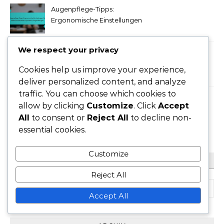
Augenpflege-Tipps:
Ergonomische Einstellungen
für Bildschirmbenutzer,
Hydration, Augenübungen
We respect your privacy
Augenpflege-Tipps: Warme
Kompressen für trockene
Cookies help us improve your experience,
Augen,
deliver personalized content, and analyze
Bildschirmanpassungen,
traffic. You can choose which cookies to
Augentropfen
Bildschirmbelastungssymptome:
allow by clicking
Customize
. Click
Accept
Reizungen, Sehstörungen,
All
to consent or
Reject All
to decline non-
Kopfschmerzen
essential cookies.
Customize
SUCHE
Reject All
Search for:
Accept All